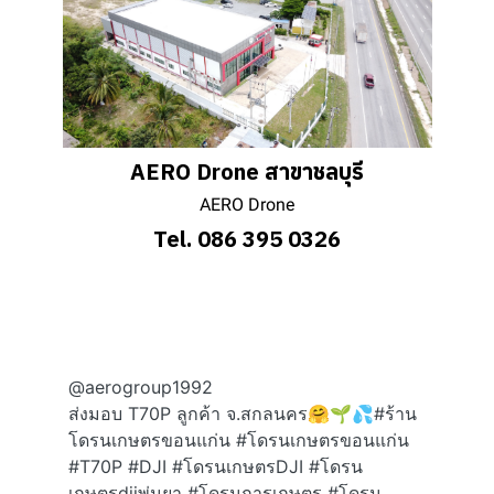
AERO Drone สาขาชลบุรี
AERO Drone
Tel. 086 395 0326
@aerogroup1992
ส่งมอบ T70P ลูกค้า จ.สกลนคร🤗🌱💦
#ร้าน
โดรนเกษตรขอนแก่น
#โดรนเกษตรขอนแก่น
#T70P
#DJI
#โดรนเกษตรDJI
#โดรน
เกษตรdjiพ่นยา
#โดรนการเกษตร
#โดรน